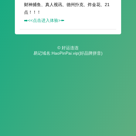
财神捕鱼、真人视讯、德州扑克、炸金花、21
点！！！
➡️<<点击进入体验>⬅️
© 好运连连
易记域名:HaoPinPai.vip(好品牌拼音)